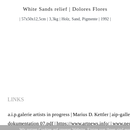
White Sands relief | Dolores Flores
| 57x50x12,5cm | 3,3kg | Holz, Sand, Pigmente | 1992 |
LINKS
a.i.p.galerie artists in progress
|
Marius D. Kettler
|
aip-gall
dokumentation 07.pdf
|
https://www.artnews.info/
|
www.neo
Wir nutzen Cookies auf unserer Website. Einige von ihnen sind esse