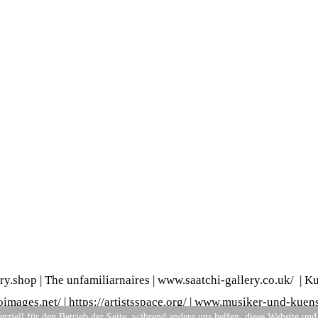
ery.shop
|
The unfamiliarnaires
|
www.saatchi-gallery.co.uk/
|
Ku
images.net/
|
https://artistsspace.org/
|
www.musiker-und-kuenst
nziell für den Betrieb der Seite, während andere uns helfen, diese Website und