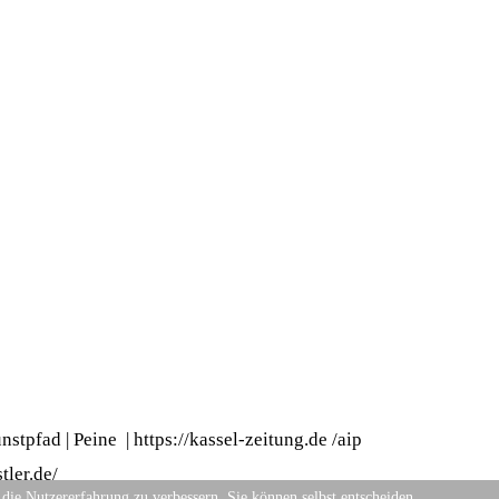
nstpfad | Peine
|
https://kassel-zeitung.de
/
aip
ler.de/
 die Nutzererfahrung zu verbessern. Sie können selbst entscheiden,