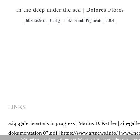
In the deep under the sea | Dolores Flores
| 60x86x9cm | 6,5kg | Holz, Sand, Pigmente | 2004 |
LINKS
a.i.p.galerie artists in progress
|
Marius D. Kettler
|
aip-gall
dokumentation 07.pdf
|
https://www.artnews.info/
|
www.neo
Wir nutzen Cookies auf unserer Website. Einige von ihnen sind esse