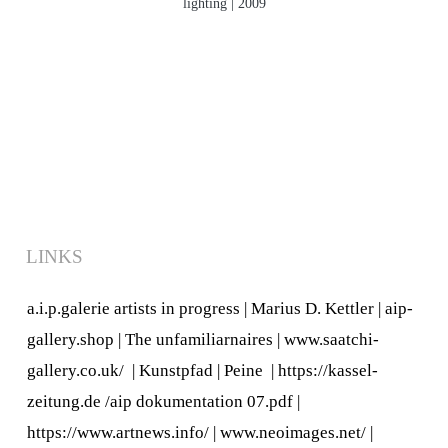
lighting | 2009
LINKS
a.i.p.galerie artists in progress
|
Marius D. Kettler
|
aip-
gallery.shop
|
The unfamiliarnaires
|
www.saatchi-
gallery.co.uk/
|
Kunstpfad | Peine
|
https://kassel-
zeitung.de
/
aip dokumentation 07.pdf
|
https://www.artnews.info/
|
www.neoimages.net/
|