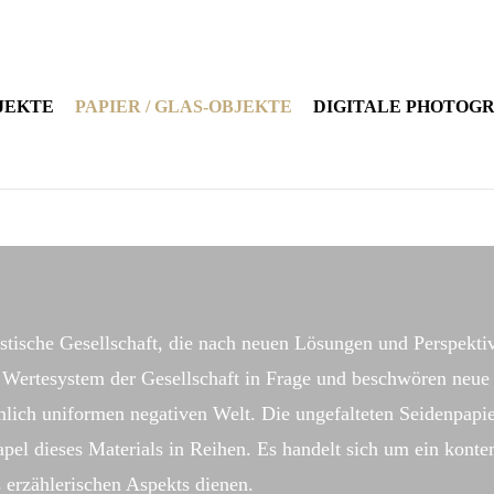
JEKTE
PAPIER / GLAS-OBJEKTE
DIGITALE PHOTOG
istische Gesellschaft, die nach neuen Lösungen und Perspekti
das Wertesystem der Gesellschaft in Frage und beschwören neu
mlich uniformen negativen Welt. Die ungefalteten Seidenpapie
tapel dieses Materials in Reihen. Es handelt sich um ein kont
s erzählerischen Aspekts dienen.