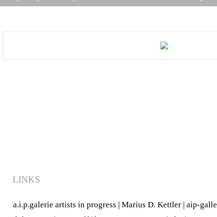
LINKS
a.i.p.galerie artists in progress
|
Marius D. Kettler
|
aip-gall