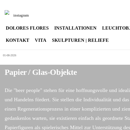
Sprache auswählen
instagram
DOLORES FLORES
INSTALLATIONEN
LEUCHTOB
KONTAKT
VITA
SKULPTUREN | RELIEFE
01-08-2026
Papier / Glas-Objekte
Die "beer people" stehen für eine hoffnungsvolle und ideal
und Handelns fördert. Sie stellen die Individualität und 
einen Regenerationsprozess in einer komplizierten und zie
gedankenlos warten, sie existieren einfach als geordnete S
Papierfiguren als spielerisches Mittel zur Unterstützung de